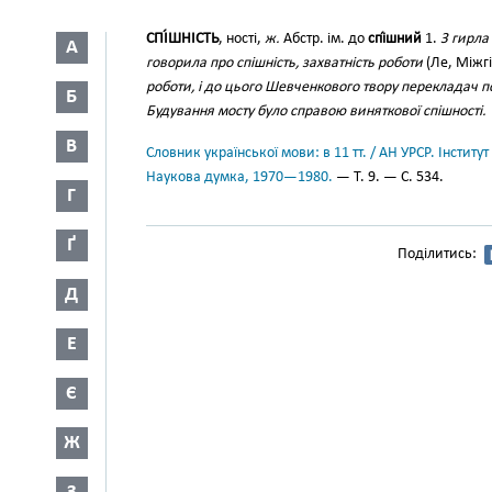
СПІ́ШНІСТЬ
, ності,
ж.
Абстр. ім. до
спі́шний
1.
З гирла
А
говорила про спішність, захватність роботи
(Ле, Міжгі
роботи, і до цього Шевченкового твору перекладач 
Б
Будування мосту було справою виняткової спішності.
В
Словник української мови: в 11 тт. / АН УРСР. Інститут
Наукова думка, 1970—1980.
— Т. 9. — С. 534.
Г
Ґ
Поділитись:
Д
Е
Є
Ж