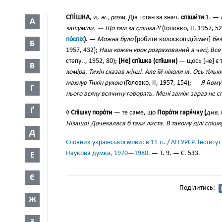
СПІ́ШКА
, и,
ж., розм.
Дія і стан за знач.
спіши́ти
1. —
А
зашуміли. — Що там за спішка?!
(Головко, II, 1957, 5
по́спіх
)
. —
Можна було
[робити колоскопідіймач]
без
Б
1957, 432);
Наш кожен крок розрахований в часі, Все р
степу.., 1952, 80);
[Не] спі́шка (спі́шки)
— щось [не] є
В
коміра. Тихін сказав жінці. Але їй ніколи ж. Ось тіль
махнув Тихін рукою
(Головко, II, 1957, 154); —
Я йому
Г
нього всяку всячину говорять. Мені заміж зараз не с
Ґ
◊
Спі́шку поро́ти
— те саме, що
Поро́ти гаря́чку (
див.
Нізащо! Дочекалася б таки листа. В такому ділі спіш
Д
Словник української мови: в 11 тт. / АН УРСР. Інститут
Наукова думка, 1970—1980.
— Т. 9. — С. 533.
Е
Є
Поділитись:
Ж