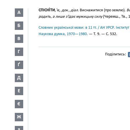
СПІСНІ́ТИ
, і́є,
док., діал.
Виснажитися (про землю).
Вс
А
родить, а лише з’їдає мужицьку силу
(Черемш., Тв., 1
Б
Словник української мови: в 11 тт. / АН УРСР. Інститут
Наукова думка, 1970—1980.
— Т. 9. — С. 532.
В
Г
Поділитись:
Ґ
Д
Е
Є
Ж