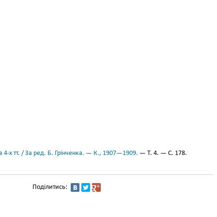
 4-х тт. / За ред. Б. Грінченка. — К., 1907—1909.
— Т. 4. — С. 178.
Поділитись: