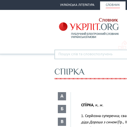
УКРАЇНСЬКА ЛІТЕРАТУРА
СЛОВНИК
СПІРКА
А
СПІ́РКА
, и,
ж.
Б
1. Серйозна суперечка; св
В
діда Дороша з сином
(Гр., 