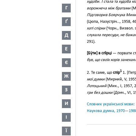
худоби. І стала та худоба кі
Г
ворожнеча між братами
(М
Підговорив Боярчука Микит
Ґ
(Цюпа, Назустріч.., 1958, 4
хаті спірки
(Чорн., Визвол. 
Д
слухала пересуди, не бажаю
291).
Е
[Бу́ти] в спі́рці
— порвати ст
був, що своїх корів занеха
Є
1
2. Те саме, що
спір
1. [Пет
Ж
мої думки
(Мирний, V, 1955
Лотоцький
(Мик., І, 1957, 
З
гри без дошки
(Донч., VI, 1
И
Словник української мови: в 
Наукова думка, 1970—198
І
Ї