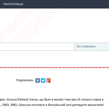
ТРАНСЛІТЕРАЦІЯ
Всі словники
Поділитись:
арка.
Казала
[Гаїнка]
тільки, що була в матері і там при їй сталася спірка в
II, 1963, 386);
Онисько оселився в батьківській хаті доглядати москалевої