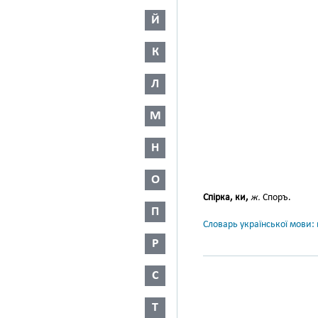
Й
К
Л
М
Н
О
Спірка, ки,
ж.
Споръ.
П
Словарь української мови: в
Р
С
Т