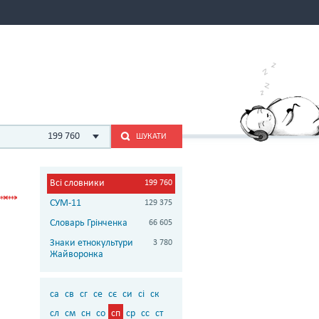
199 760
ШУКАТИ
Всі словники
199 760
СУМ-11
129 375
Словарь Грінченка
66 605
Знаки етнокультури
3 780
Жайворонка
са
св
сг
се
сє
си
сі
ск
сл
см
сн
со
сп
ср
сс
ст