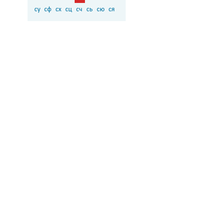
су
сф
сх
сц
сч
сь
сю
ся