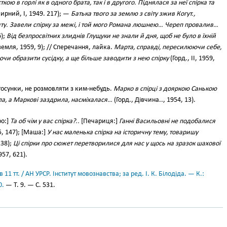
сткою в горлі як в одного брата, так і в другого. Піднялася за неї спірка та
ирний, І, 1949. 217); —
Батька твого за землю з світу зжив Когут.,
у. Завели спірку за межі, і той мого Романа люшнею… Череп провалив…
6);
Від безпросвітних злиднів Глущуки не знали й дня, щоб не було в їхній
земля, 1959, 9); // Сперечання, лайка.
Марта, справді, пересилюючи себе,
чи образити сусідку, а ще більше заводити з нею спірку
(Горд., II, 1959,
осунки, не розмовляти з ким-небудь.
Марко в спірці з дояркою Санькою
яла, а Маркові заздрила, насміхалася…
(Горд., Дівчина.., 1954, 13).
ро:]
Та об чім у вас спірка?..
[Печариця:]
Ганні Васильовні не подобалися
, 147); [Маша:]
У нас маленька спірка на історичну тему, товаришу
238);
Ці спірки про сюжет перетворилися для нас у щось на зразок шахової
957, 621).
11 тт. / АН УРСР. Інститут мовознавства; за ред. І. К. Білодіда. — К.:
0.
— Т. 9. — С. 531.