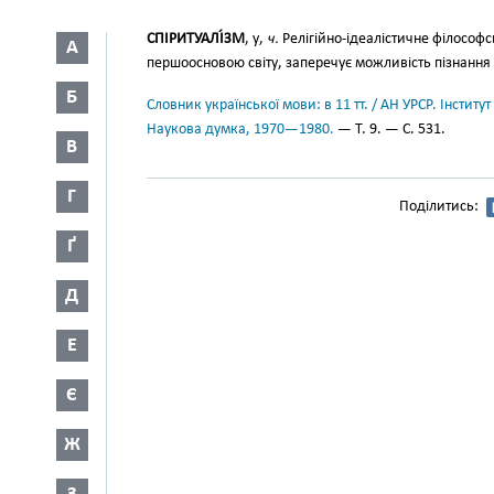
СПІРИТУАЛІ́ЗМ
, у,
ч.
Релігійно-ідеалістичне філософсь
А
першоосновою світу, заперечує можливість пізнання ма
Б
Словник української мови: в 11 тт. / АН УРСР. Інститут
Наукова думка, 1970—1980.
— Т. 9. — С. 531.
В
Г
Поділитись:
Ґ
Д
Е
Є
Ж