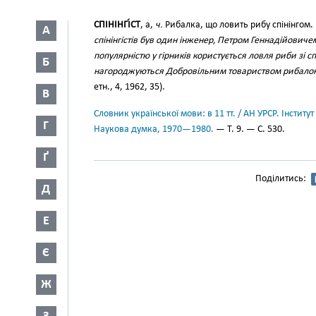
СПІНІНГІ́СТ
, а,
ч.
Рибалка, що ловить рибу спінінгом.
А
спінінгістів був один інженер, Петром Геннадійовиче
популярністю у гірників користується ловля риби зі сп
Б
нагороджуються Добровільним товариством рибало
етн., 4, 1962, 35).
В
Словник української мови: в 11 тт. / АН УРСР. Інститут
Г
Наукова думка, 1970—1980.
— Т. 9. — С. 530.
Ґ
Поділитись:
Д
Е
Є
Ж