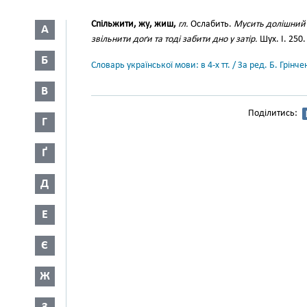
Спільжити, жу, жиш,
гл.
Ослабить.
Мусить долішний 
А
звільнити доґи та тоді забити дно у затір.
Шух. І. 250.
Б
Словарь української мови: в 4-х тт. / За ред. Б. Грін
В
Поділитись:
Г
Ґ
Д
Е
Є
Ж