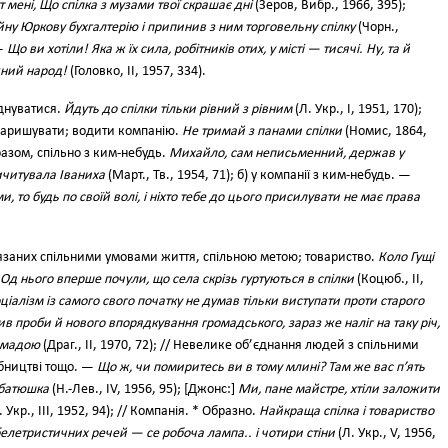
 мені, Що спілка з музами твої скрашає дні
(Зеров, Вибр., 1966, 395);
ну Юркову бухгалтерію і припинив з ним торговельну спілку
(Чорн.,
 —
Що ви хотіли! Яка ж їх сила, робітників отих, у місті — тисячі. Ну, та й
ужний народ!
(Головко, II, 1957, 334).
днуватися.
Йдуть до спілки тільки рівний з рівним
(Л. Укр., І, 1951, 170);
аришувати; водити компанію.
Не тримай з панами спілки
(Номис, 1864,
разом, спільно з ким-небудь.
Михайло, сам неписьменний, держав у
вичитувала Іваниха
(Март., Тв., 1954, 71); б) у компанії з ким-небудь. —
ми, то будь по своїй волі, і ніхто тебе до цього присилувати не має права
язаних спільними умовами життя, спільною метою; товариство.
Коло Гущі
Од нього вперше почули, що села скрізь гуртуються в спілки
(Коцюб., II,
іалізм із самого свого початку не думав тільки виступати проти старого
ив проби й нового впорядкування громадського, зараз же наліг на таку річ,
ромадою
(Драг., II, 1970, 72); // Невелике об’єднання людей з спільними
обництві тощо. —
Що ж, чи помиритесь ви в тому млині? Там же вас п’ять
 батюшка
(Н.-Лев., IV, 1956, 95); [Джонс:]
Ми, пане майстре, хтіли заложити
 Укр., III, 1952, 94); // Компанія. * Образно.
Найкраща спілка і товариство
елетристичних речей — се робоча лампа.. і чотири стіни
(Л. Укр., V, 1956,