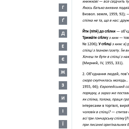
книжкові — все свідчить тут
Г
Якось батько виявив подвій
Визвол. земля, 1959, 92);
Ґ
спілка не та, що в нас: др
Йти (піти́) до спі́лки
— об’є
Д
Трима́ти спі́лку
з ким —
тов
№ 1206);
У спі́лці
з ким:
а) 
Е
спілці з Іваном газету. Їм 
Хочеш ти бути в спілці з на
Є
(Мирний, IV, 1955, 331).
Ж
2. Об’єднання людей, пов’
скоро скупчилась молодь.. 
З
1955, 66);
Європейський соц
порядку, а зараз же постав
И
як спілка, толока, праця г
інтересами в торгівлі, вир
І
чоловік в спілці? — спитав
всі три гончарську спілку
(Л.
Ї
при писанні оригінальних б