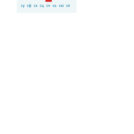
су
сф
сх
сц
сч
сь
сю
ся