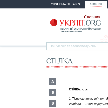
УКРАЇНСЬКА ЛІТЕРАТУРА
СЛОВНИК
СПІЛКА
А
СПІ́ЛКА
, и,
ж.
Б
1. Тісне єднання, зв’язок.
В
В
свобода — Шлях перед на