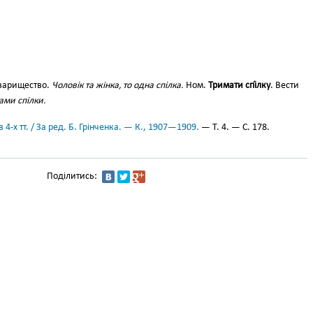
варищество.
Чоловік та жінка, то одна спілка.
Ном.
Тримати спі́лку
. Вести
ами спілки.
 4-х тт. / За ред. Б. Грінченка. — К., 1907—1909.
— Т. 4. — С. 178.
Поділитись: