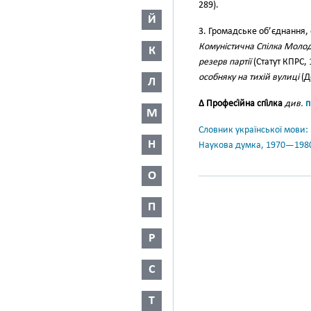
289).
Й
3. Громадське об’єднання, о
Комуністична Спілка Молод
К
резерв партії
(Статут КПРС, 
особняку на тихій вулиці
(Д
Л
∆ Професі́йна спі́лка
див.
п
М
Словник української мови: в 
Н
Наукова думка, 1970—198
О
П
Р
С
Т