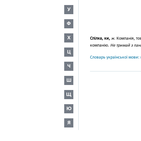
У
Ф
Х
Спілка, ки,
ж.
Компанія, то
компанію.
Не тримай з пан
Ц
Словарь української мови: в
Ч
Ш
Щ
Ю
Я