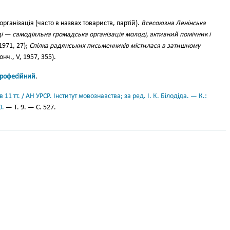
рганізація (часто в назвах товариств, партій).
Всесоюзна Ленінська
і — самодіяльна громадська організація молоді, активний помічник і
1971, 27);
Спілка радянських письменників містилася в затишному
онч., V, 1957, 355).
рофесі́йний
.
11 тт. / АН УРСР. Інститут мовознавства; за ред. І. К. Білодіда. — К.:
0.
— Т. 9. — С. 527.