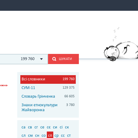
199 760
ШУКАТИ
Всі словники
199 760
СУМ-11
129 375
Словарь Грінченка
66 605
Знаки етнокультури
3 780
Жайворонка
са
св
сг
се
сє
си
сі
ск
сл
см
сн
со
сп
ср
сс
ст