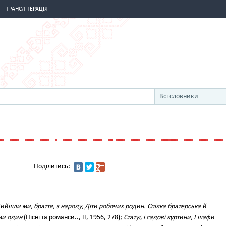
ТРАНСЛІТЕРАЦІЯ
Всі словники
Поділитись:
ийшли ми, браття, з народу, Діти робочих родин. Спілка братерська й
ми один
(Пісні та романси.., II, 1956, 278);
Статуї, і садові куртини, І шафи