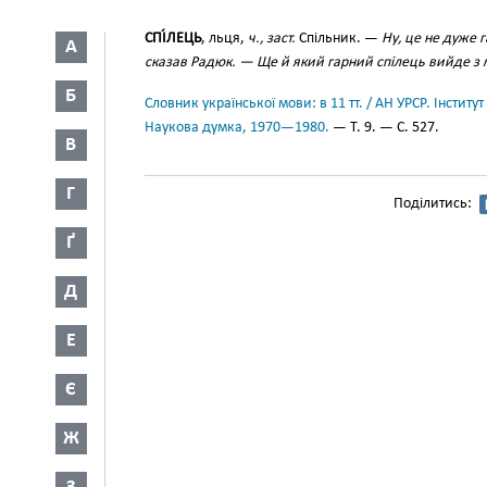
СПІ́ЛЕЦЬ
, льця,
ч., заст.
Спільник. —
Ну, це не дуже 
А
сказав Радюк. — Ще й який гарний спілець вийде з 
Б
Словник української мови: в 11 тт. / АН УРСР. Інститут
Наукова думка, 1970—1980.
— Т. 9. — С. 527.
В
Г
Поділитись:
Ґ
Д
Е
Є
Ж