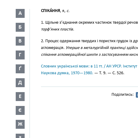
СПІКА́ННЯ
, я,
с.
А
1. Щільне з’єднання окремих частинок твердої речо
Б
торф’яних пластів.
В
2. Процес одержання твердих і пористих грудок із др
агломерація.
Уперше в металургійній практиці здійс
Г
спікання агломераційної шихти з застосуванням кис
Словник української мови: в 11 тт. / АН УРСР. Інститут
Ґ
Наукова думка, 1970—1980.
— Т. 9. — С. 526.
Д
Поділитись:
Е
Є
Ж