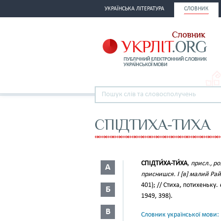
УКРАЇНСЬКА ЛІТЕРАТУРА
СЛОВНИК
СПІДТИХА-ТИХА
СПІДТИ́ХА-ТИ́ХА
,
присл., ро
А
приснишся. І [в] малий Ра
401); // Стиха, потихеньку.
Б
1949, 398).
В
Словник української мови: в 