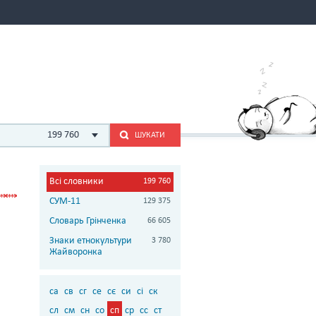
199 760
ШУКАТИ
Всі словники
199 760
СУМ-11
129 375
Словарь Грінченка
66 605
Знаки етнокультури
3 780
Жайворонка
са
св
сг
се
сє
си
сі
ск
сл
см
сн
со
сп
ср
сс
ст