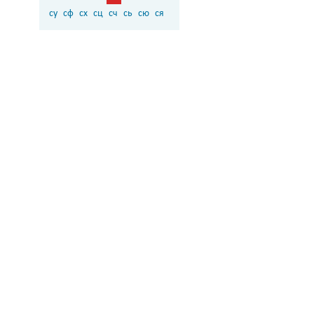
су
сф
сх
сц
сч
сь
сю
ся