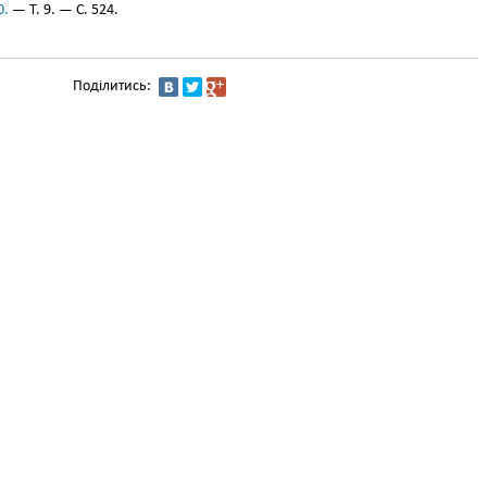
0.
— Т. 9. — С. 524.
Поділитись: