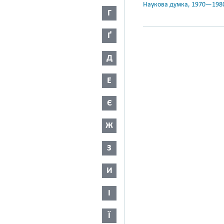
Наукова думка, 1970—198
Г
Ґ
Д
Е
Є
Ж
З
И
І
Ї