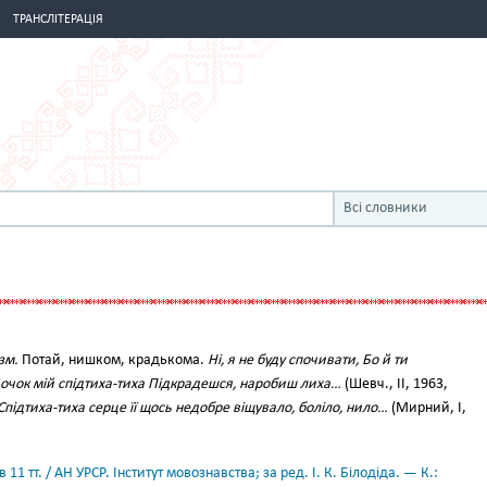
ТРАНСЛІТЕРАЦІЯ
Всі словники
зм.
Потай, нишком, крадькома.
Ні, я не буду спочивати, Бо й ти
йочок мій спідтиха-тиха Підкрадешся, наробиш лиха…
(Шевч., II, 1963,
Спідтиха-тиха серце її щось недобре віщувало, боліло, нило…
(Мирний, І,
11 тт. / АН УРСР. Інститут мовознавства; за ред. І. К. Білодіда. — К.: