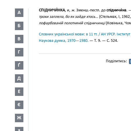
СПІДНИЧИ́НКА
, и,
ж.
Зменш.-пестл. до
спідничи́на
. 
А
трохи заплела, бо як зайде хтось…
(Стельмах, І, 1962,
пофарбованій полотняній спідничинці
(Ковінька, Чому
Б
Словник української мови: в 11 тт. / АН УРСР. Інститут
В
Наукова думка, 1970—1980.
— Т. 9. — С. 524.
Г
Поділитись:
Ґ
Д
Е
Є
Ж