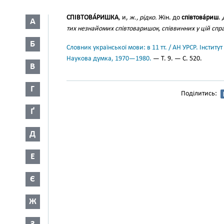
СПІВТОВА́РИШКА
, и,
ж., рідко.
Жін. до
співтова́риш
.
А
тих незнайомих співтоваришок, співвинних у цій спра
Б
Словник української мови: в 11 тт. / АН УРСР. Інститут
Наукова думка, 1970—1980.
— Т. 9. — С. 520.
В
Г
Поділитись:
Ґ
Д
Е
Є
Ж