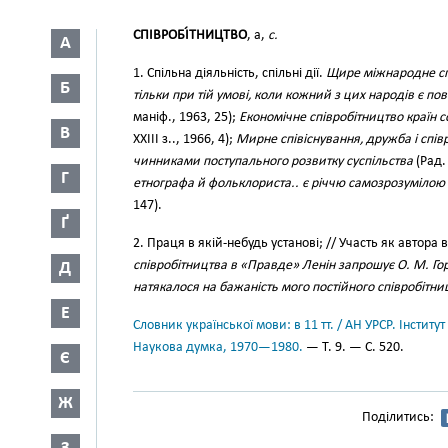
СПІВРОБІ́ТНИЦТВО
, а,
с.
А
1. Спільна діяльність, спільні дії.
Щире міжнародне сп
Б
тільки при тій умові, коли кожний з цих народів є п
маніф., 1963, 25);
Економічне співробітництво країн 
В
XXIII з.., 1966, 4);
Мирне співіснування, дружба і сп
чинниками поступального розвитку суспільства
(Рад. 
Г
етнографа й фольклориста.. є річчю самозрозумілою 
147).
Ґ
2. Праця в якій-небудь установі; // Участь як автора
співробітництва в «Правде» Ленін запрошує О. М. Го
Д
натякалося на бажаність мого постійного співробітни
Е
Словник української мови: в 11 тт. / АН УРСР. Інститут
Наукова думка, 1970—1980.
— Т. 9. — С. 520.
Є
Ж
Поділитись: