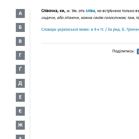
Співочка, ки,
ж.
Ум. отъ
співа
, но встрѣчено только в
А
сидячи, або літаючи, кожна своїм голосочком; там, п
Б
Словарь української мови: в 4-х тт. / За ред. Б. Грін
В
Поділитись:
Г
Ґ
Д
Е
Є
Ж