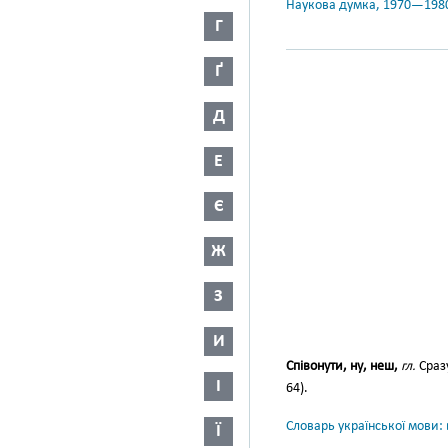
Наукова думка, 1970—198
Г
Ґ
Д
Е
Є
Ж
З
И
Співонути, ну, неш,
гл.
Сраз
І
64).
Словарь української мови: в
Ї