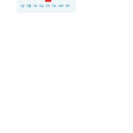
су
сф
сх
сц
сч
сь
сю
ся