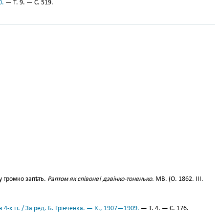
0.
— Т. 9. — С. 519.
у громко запѣть.
Раптом як співоне! дзвінко-тоненько.
МВ. (О. 1862. III.
 4-х тт. / За ред. Б. Грінченка. — К., 1907—1909.
— Т. 4. — С. 176.