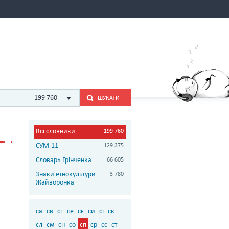
199 760
ШУКАТИ
Всі словники
199 760
СУМ-11
129 375
Словарь Грінченка
66 605
Знаки етнокультури
3 780
Жайворонка
са
св
сг
се
сє
си
сі
ск
сл
см
сн
со
сп
ср
сс
ст