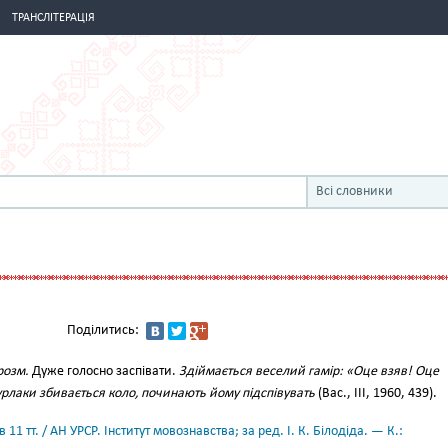
ТРАНСЛІТЕРАЦІЯ
Всі словники
Поділитись:
розм.
Дуже голосно заспівати.
Здіймається веселий гамір: «Оце взяв! Оце
урлаки збивається коло, починають йому підспівувать
(Вас., III, 1960, 439).
11 тт. / АН УРСР. Інститут мовознавства; за ред. І. К. Білодіда. — К.: