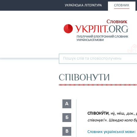
УКРАЇНСЬКА ЛІТЕРАТУРА
СЛОВНИК
СПІВОНУТИ
А
СПІВОНУ́ТИ
, ну́, не́ш,
док., 
Б
співонув!». Швидко коло б
В
Словник української мови: в 