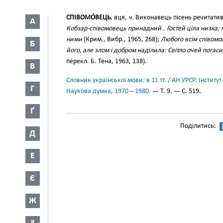
СПІВОМО́ВЕЦЬ
, вця,
ч.
Виконавець пісень речитати
А
Кобзар-співомовець принадний.. Гостей ціла низка; 
ними
(Крим., Вибр., 1965, 268);
Любого всім співом
Б
його, але злом і добром наділила: Світло очей погас
перекл. Б. Тена, 1963, 138).
В
Словник української мови: в 11 тт. / АН УРСР. Інститут
Г
Наукова думка, 1970—1980.
— Т. 9. — С. 519.
Ґ
Поділитись:
Д
Е
Є
Ж