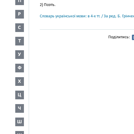
П
2) Поэтъ.
Р
Словарь української мови: в 4-х тт. / За ред. Б. Грін
С
Поділитись:
Т
У
Ф
Х
Ц
Ч
Ш