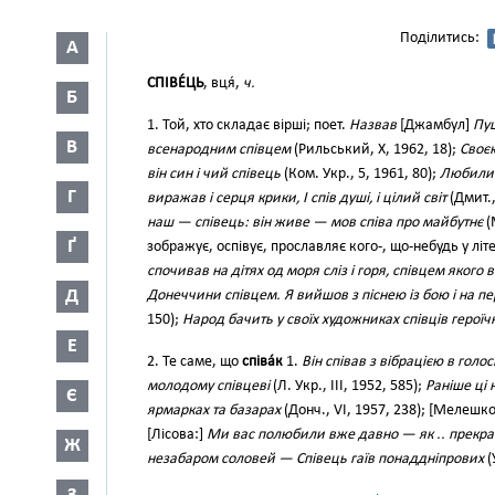
Поділитись:
А
СПІВЕ́ЦЬ
, вця́,
ч.
Б
1. Той, хто складає вірші; поет.
Назвав
[Джамбул]
Пуш
В
всенародним співцем
(Рильський, X, 1962, 18);
Своєю
він син і чий співець
(Ком. Укр., 5, 1961, 80);
Любили я
Г
виражав і серця крики, І спів душі, і цілий світ
(Дмит.,
наш — співець: він живе — мов співа про майбутнє
(
Ґ
зображує, оспівує, прославляє кого-, що-небудь у літер
спочивав на дітях од моря сліз і горя, співцем якого 
Д
Донеччини співцем. Я вийшов з піснею із бою і на пе
150);
Народ бачить у своїх художниках співців героїчн
Е
2. Те саме, що
співа́к
1.
Він співав з вібрацією в голо
молодому співцеві
(Л. Укр., III, 1952, 585);
Раніше ці 
Є
ярмарках та базарах
(Донч., VI, 1957, 238); [Мелешко
[Лісова:]
Ми вас полюбили вже давно — як .. прекра
Ж
незабаром соловей — Співець гаїв понаддніпрових
(