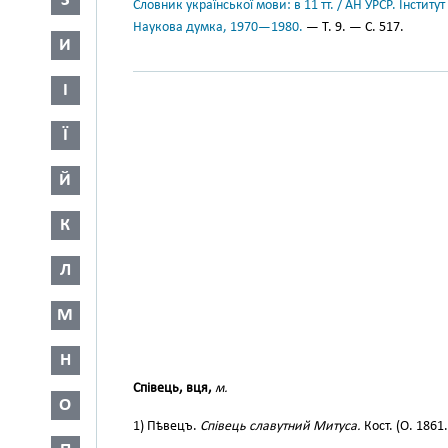
З
Словник української мови: в 11 тт. / АН УРСР. Інститут
Наукова думка, 1970—1980.
— Т. 9. — С. 517.
И
І
Ї
Й
К
Л
М
Н
Співець, вця,
м.
О
1) Пѣвецъ.
Співець славутний Митуса.
Кост. (О. 1861. 