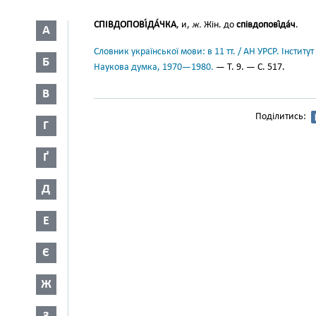
СПІВДОПОВІ́ДА́ЧКА
, и,
ж.
Жін. до
співдопові́да́ч
.
А
Словник української мови: в 11 тт. / АН УРСР. Інститут
Б
Наукова думка, 1970—1980.
— Т. 9. — С. 517.
В
Поділитись:
Г
Ґ
Д
Е
Є
Ж