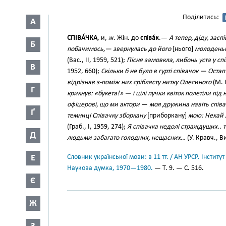
Поділитись:
А
СПІВА́ЧКА
, и,
ж.
Жін. до
співа́к
.—
А тепер, діду, зас
Б
побачимось,— звернулась до його
[нього]
молоденьк
(Вас., II, 1959, 521);
Пісня замовкла, либонь уста у с
В
1952, 660);
Скільки б не було в гурті співачок — Оста
відрізняв з-поміж них сріблясту нитку Олесиного
(М. 
Г
крикнув: «букета!» — і цілі пучки квіток полетіли під 
офіцерові, що ми актори
—
моя дружина навіть співа
Ґ
темниці Співачку зборкану
[приборкану]
мою: Нехай л
(Граб., І, 1959, 274);
Я співачка недолі страждущих.. т
Д
людьми забагато голодних, нещасних…
(У. Кравч., В
Е
Словник української мови: в 11 тт. / АН УРСР. Інститут
Наукова думка, 1970—1980.
— Т. 9. — С. 516.
Є
Ж