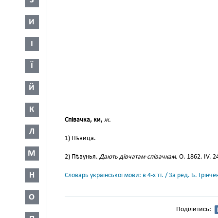
З
И
І
Ї
Й
К
Співачка, ки,
ж.
Л
1) Пѣвица.
М
2) Пѣвунья.
Дають дівчатам-співачкам.
О. 1862. IV. 2
Н
Словарь української мови: в 4-х тт. / За ред. Б. Грін
О
Поділитись: