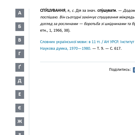
СПУ́ШУВАННЯ
, я,
с.
Дія за знач.
спу́шувати
. —
Додому
А
поспішаю. Він сьогодні закінчує спушування міжрядь
догляд за рослинами — боротьба зі шкідниками та бу
Б
етн., 1, 1966, 38).
В
Словник української мови: в 11 тт. / АН УРСР. Інститут
Наукова думка, 1970—1980.
— Т. 9. — С. 617.
Г
Ґ
Поділитись:
Д
Е
Є
Ж