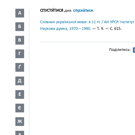
СПУСТИ́ТИСЯ
див.
спуска́тися
.
А
Словник української мови: в 11 тт. / АН УРСР. Інститут
Б
Наукова думка, 1970—1980.
— Т. 9. — С. 615.
В
Поділитись:
Г
Ґ
Д
Е
Є
Ж