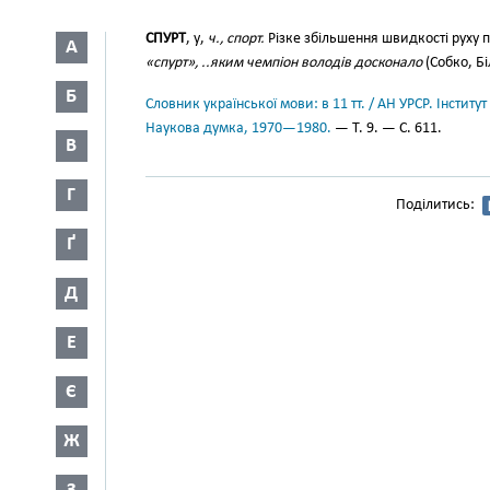
СПУРТ
, у,
ч., спорт.
Різке збільшення швидкості руху під
А
«спурт», ..яким чемпіон володів досконало
(Собко, Бі
Б
Словник української мови: в 11 тт. / АН УРСР. Інститут
Наукова думка, 1970—1980.
— Т. 9. — С. 611.
В
Г
Поділитись:
Ґ
Д
Е
Є
Ж