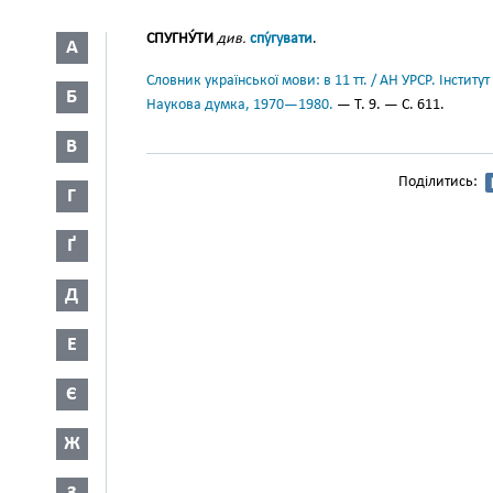
СПУГНУ́ТИ
див.
спу́гувати
.
А
Словник української мови: в 11 тт. / АН УРСР. Інститут
Б
Наукова думка, 1970—1980.
— Т. 9. — С. 611.
В
Поділитись:
Г
Ґ
Д
Е
Є
Ж