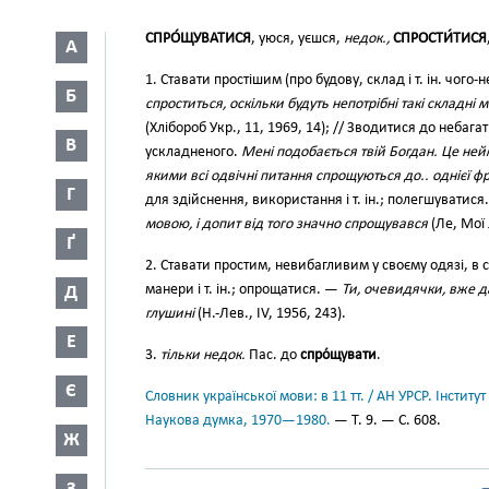
СПРО́ЩУВАТИСЯ
, уюся, уєшся,
недок.,
СПРОСТИ́ТИСЯ
А
1. Ставати простішим (про будову, склад і т. ін. чого-
Б
спроститься, оскільки будуть непотрібні такі складні
(Хлібороб Укр., 11, 1969, 14); // Зводитися до небаг
В
ускладненого.
Мені подобається твій Богдан. Це ней
якими всі одвічні питання спрощуються до.. однієї ф
Г
для здійснення, використання і т. ін.; полегшуватися
мовою, і допит від того значно спрощувався
(Ле, Мої 
Ґ
2. Ставати простим, невибагливим у своєму одязі, в сп
манери і т. ін.; опрощатися. —
Ти, очевидячки, вже д
Д
глушині
(Н.-Лев., IV, 1956, 243).
Е
3.
тільки недок.
Пас. до
спро́щувати
.
Є
Словник української мови: в 11 тт. / АН УРСР. Інститут
Наукова думка, 1970—1980.
— Т. 9. — С. 608.
Ж