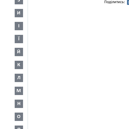
З
Поділитись:
И
І
Ї
Й
К
Л
М
Н
О