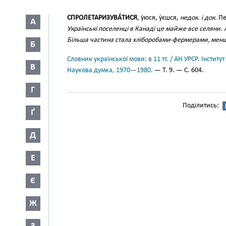
СПРОЛЕТАРИЗУВА́ТИСЯ
, у́юся, у́єшся,
недок. і док.
Пе
А
Українські поселенці в Канаді це майже все селяни. А
Більша частина стала хліборобами-фермерами, мен
Б
Словник української мови: в 11 тт. / АН УРСР. Інститут
В
Наукова думка, 1970—1980.
— Т. 9. — С. 604.
Г
Поділитись:
Ґ
Д
Е
Є
Ж