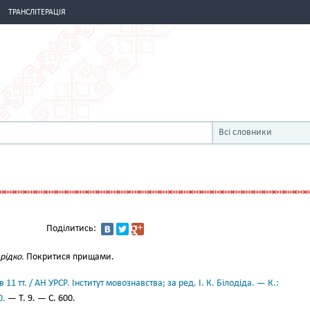
ТРАНСЛІТЕРАЦІЯ
Всі словники
Поділитись:
 рідко.
Покритися прищами.
11 тт. / АН УРСР. Інститут мовознавства; за ред. І. К. Білодіда. — К.:
0.
— Т. 9. — С. 600.