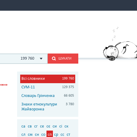
199 760
ШУКАТИ
Всі словники
199 760
СУМ-11
129 375
Словарь Грінченка
66 605
Знаки етнокультури
3 780
Жайворонка
са
св
сг
се
сє
си
сі
ск
сл
см
сн
со
сп
ср
сс
ст