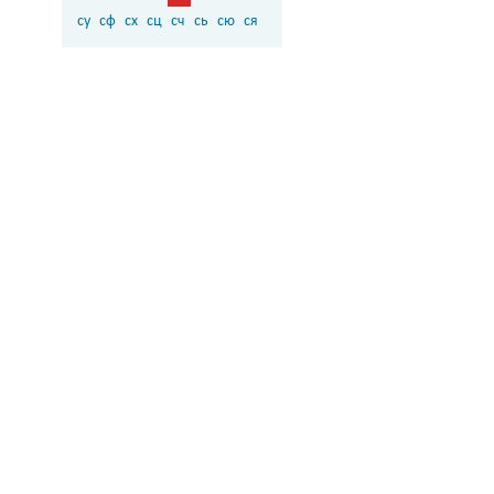
су
сф
сх
сц
сч
сь
сю
ся