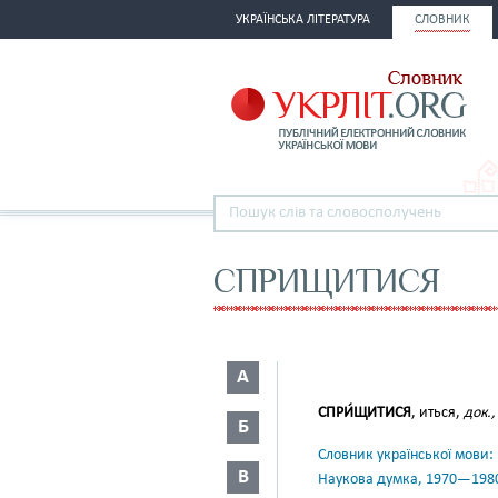
УКРАЇНСЬКА ЛІТЕРАТУРА
СЛОВНИК
СПРИЩИТИСЯ
А
СПРИ́ЩИТИСЯ
, иться,
док.,
Б
Словник української мови: в 
В
Наукова думка, 1970—198