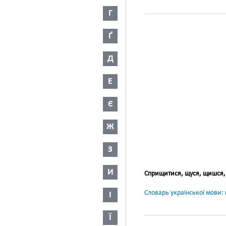
Г
Ґ
Д
Е
Є
Ж
З
И
Сприщитися, щуся, щишся,
Словарь української мови: в
І
Ї