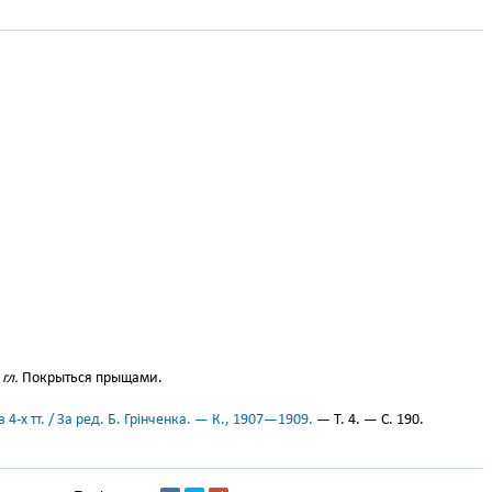
гл.
Покрыться прыщами.
 4-х тт. / За ред. Б. Грінченка. — К., 1907—1909.
— Т. 4. — С. 190.