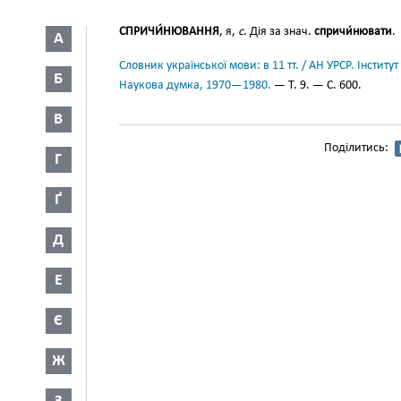
СПРИЧИ́НЮВАННЯ
, я,
с
. Дія за знач.
спричи́нювати
.
А
Словник української мови: в 11 тт. / АН УРСР. Інститут
Б
Наукова думка, 1970—1980.
— Т. 9. — С. 600.
В
Поділитись:
Г
Ґ
Д
Е
Є
Ж