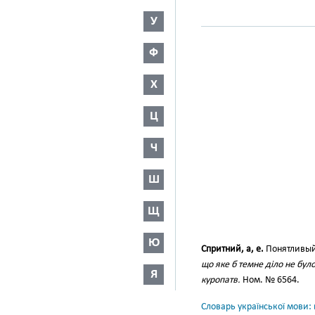
У
Ф
Х
Ц
Ч
Ш
Щ
Ю
Спритний, а, е.
Понятливый
що яке б темне діло не було
Я
куропатв.
Ном. № 6564.
Словарь української мови: в