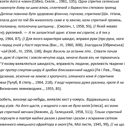
 взяти його в човен
(Собко, Скеля.., 1961, 135);
Одна спритна селянська
 накинути йому на шию вінок, сплетений з барвистих степових троянд
Дитина повинна бути здоровою фізично, гнучкою, спритною
(Шк. гігієна,
впала долі по той бік живоплоту саме в ту хвилю, коли спритний промінь,
з поламану, потолочену шипшину…
(Смолич, І, 1958, 93); // Який жваво
рин); рухливий. —
А ти запам’ятай одне: в’юни які спритні, а й тих у
ир, 1964, 87); // Для якого характерні швидкі, вправні рухи (про руки, ноги
з-перед очей у Насті перстень
(Вас., III, 1960, 308);
Злагодила
[Обринська]
и чай
(Коб., III, 1956, 138);
Виріс Василь за останнє літо.. Співати почав
и, дужі й спритні, і зовсім нечутна хода, неначе йшов він, не торкаючись
 // У якому виявляється швидкість, вправність людини, рухливість тварини і
рг протер спиртом шкіру й зробив блискавичний надріз
(Ле і Лев., Півд.
дскакав, зіскочив на землю з хропучого, зляканого коня й спритним
овка
(Тулуб, В степу.., 1964, 218);
У воді черепаха дуже рухлива, проте й на
Визначник земноводних.., 1955, 85).
робить, виконує що-небудь, виявляє хист у чомусь.
Відірвавшись від
д угрів. На його щастя, у жодного з них не було копія
[списа]
, всі вони
був спритний мечник
(Хижняк, Д. Галицький, 1958, 511);
Тільки спритний
 порснути в повітря майже разом з ракетою і разом з яскравим світлом
ровенного німецького єфрейтора в окопі
(Ле, Мої листи, 1945, 99); //
на що.