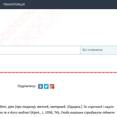
ТРАНСЛІТЕРАЦІЯ
Всі словники
Поділитись:
боті, діях (про людину); меткий, моторний. [Одарка:]
Ти спритний і надто
за те я його люблю!
(Кроп., I, 1958, 74);
Глоба вирішив спробувати піймати