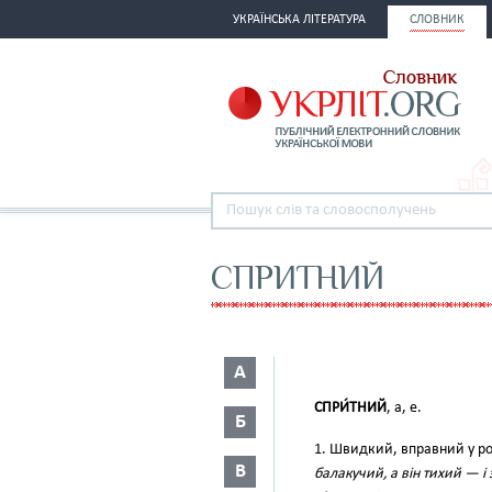
УКРАЇНСЬКА ЛІТЕРАТУРА
СЛОВНИК
СПРИТНИЙ
А
СПРИ́ТНИЙ
, а, е.
Б
1. Швидкий, вправний у ро
В
балакучий, а він тихий — і 