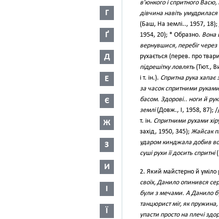
в’юнкого і спритного Васю,
Г
дівчина навіть умудрилася
(Баш, На землі.., 1957, 18);
Ґ
1954, 20); * Образно.
Вона 
вернувшися, перебіг чере
Д
рухається (перев. про тва
підрешітку ловлять
(Тют., В
Е
і т. ін.).
Спритна рука хапає 
за часок спритними рукам
басом. Здорові.. ноги й рук
Є
землі
(Довж., І, 1958, 87);
т. ін.
Спритними рухами хіру
Ж
захід, 1950, 345);
Жайсак пі
ударом кинджала добив в
З
суші рухи її досить спритні
(
И
2. Який майстерно й уміло 
своїх, Данило опинився сере
І
були з мечами. А Данило 
танцюрист міг, як пружина,
Ї
упасти просто на плечі здо