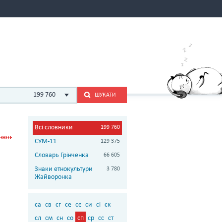
199 760
ШУКАТИ
Всі словники
199 760
СУМ-11
129 375
Словарь Грінченка
66 605
Знаки етнокультури
3 780
Жайворонка
са
св
сг
се
сє
си
сі
ск
сл
см
сн
со
сп
ср
сс
ст