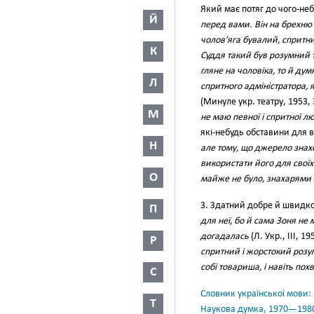
Який має потяг до чого-не
Й
перед вами. Він на брехню
чолов’яга бувалий, спритни
К
Суддя такий був розумний та
гляне на чоловіка, то й дум
Л
спритного адміністратора,
(Минуле укр. театру, 1953,
М
не маю певної і спритної 
які-небудь обставини для 
Н
але тому, що джерело знахо
використати його для своїх
О
майже не було, знахарями з
3. Здатний добре й швидко
П
для неї, бо й сама Зоня не
догадалась
(Л. Укр., III, 1
Р
спритний і жорстокий роз
собі товариша, і навіть пох
С
Словник української мови: в 
Т
Наукова думка, 1970—198