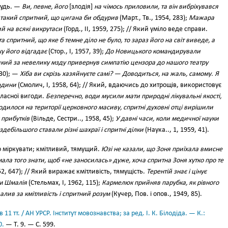
будь. —
Ви, певне, його
[злодія]
на чімось приловили, та він вибріхувався
 такий спритний, що цигана би обдурив
(Март., Тв., 1954, 283);
Мажара
й на всякі викрутаси
(Горд., II, 1959, 275); // Який уміло веде справи.
 спритний, що яке б темне діло не було, то зараз його на світ виведе, а
ку його відгадає
(Стор., І, 1957, 39);
До Новицького командирували
 який за невелику мзду привернув симпатію цензора до нашого театру
 30); —
Хіба ви скрізь хазяйнуєте самі? — Доводиться, на жаль, самому. Я
людини
(Смолич, І, 1958, 64); // Який, вдаючись до хитрощів, використовує
власної вигоди.
Безперечно, води мусили мати природні лікувальні якості,
дилося на території церковного масиву, спритні духовні отці вирішили
 прибутків
(Вільде, Сестри.., 1958, 45);
У давні часи, коли медичної науки
дебільшого ставали різні шахраї і спритні ділки
(Наука.., 1, 1959, 41).
 міркувати; кмітливий, тямущий.
Юзі не казали, що Зоня приїхала вмисне
 мала того знати, щоб «не заносилась» дуже, хоча спритна Зоня хутко про те
952, 647); // Який виражає кмітливість, тямущість.
Терентій знає і цінує
ум Шмалія
(Стельмах, І, 1962, 115);
Кармелюк прийняв парубка, як рівного
валив за кмітливість і спритний розум
(Кучер, Пов. і опов., 1949, 85).
11 тт. / АН УРСР. Інститут мовознавства; за ред. І. К. Білодіда. — К.:
0.
— Т. 9. — С. 599.