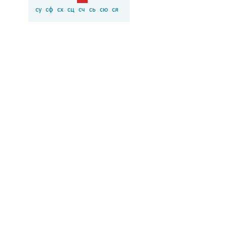
су
сф
сх
сц
сч
сь
сю
ся