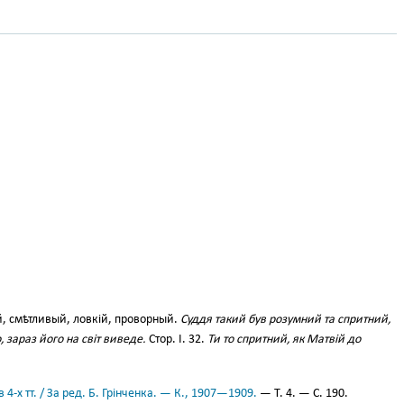
, смѣтливый, ловкій, проворный.
Суддя такий був розумний та спритний,
, зараз його на світ виведе.
Стор. І. 32.
Ти то спритний, як Матвій до
 4-х тт. / За ред. Б. Грінченка. — К., 1907—1909.
— Т. 4. — С. 190.