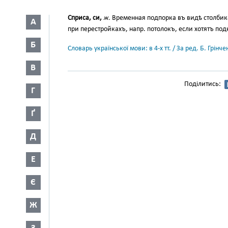
Сприса, си,
ж.
Временная подпорка въ видѣ столбика
А
при перестройкахъ, напр. потолокъ, если хотятъ подн
Б
Словарь української мови: в 4-х тт. / За ред. Б. Грін
В
Поділитись:
Г
Ґ
Д
Е
Є
Ж