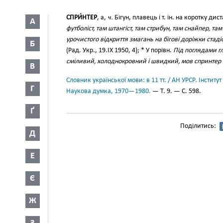
СПРИ́НТЕР
, а,
ч.
Бігун, плавець і т. ін. на коротку дис
А
футболіст, там штангіст, там стрибун, там снайпер, та
урочистого відкриття змагань на бігові доріжки ста
Б
(Рад. Укр., 19.IX 1950, 4); * У порівн.
Під поглядами г
сміливий, холоднокровний і швидкий, мов спринтер
В
Словник української мови: в 11 тт. / АН УРСР. Інститут
Г
Наукова думка, 1970—1980.
— Т. 9. — С. 598.
Ґ
Поділитись:
Д
Е
Є
Ж