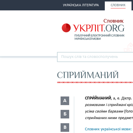
УКРАЇНСЬКА ЛІТЕРАТУРА
СЛОВНИК
СПРИЙМАНИЙ
СПРИ́ЙМАНИЙ
, а, е. Дієпр
А
розмовами і сприймані крі
усіма своїми барвами
(Голо
Б
сприйманих ними предметі
В
Словник української мови: в 