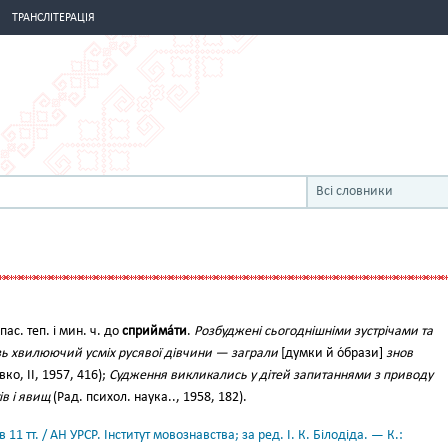
ТРАНСЛІТЕРАЦІЯ
Всі словники
. пас. теп. і мин. ч. до
сприйма́ти
.
Розбуджені сьогоднішніми зустрічами та
зь хвилюючий усміх русявої дівчини — заграли
[думки й о́брази]
знов
вко, II, 1957, 416);
Судження викликались у дітей запитаннями з приводу
в і явищ
(Рад. психол. наука.., 1958, 182).
11 тт. / АН УРСР. Інститут мовознавства; за ред. І. К. Білодіда. — К.: