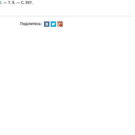
0.
— Т. 9. — С. 597.
Поділитись: