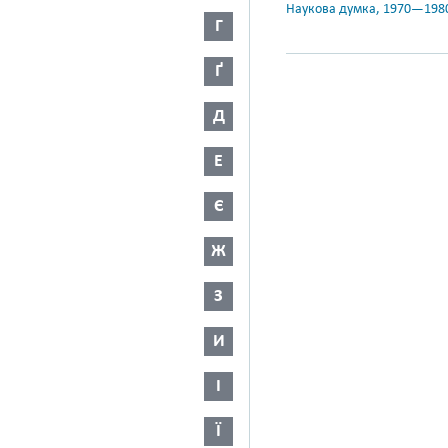
Наукова думка, 1970—198
Г
Ґ
Д
Е
Є
Ж
З
И
І
Ї