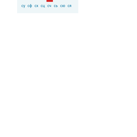
су
сф
сх
сц
сч
сь
сю
ся