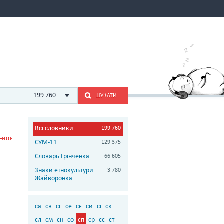
199 760
ШУКАТИ
Всі словники
199 760
СУМ-11
129 375
Словарь Грінченка
66 605
Знаки етнокультури
3 780
Жайворонка
са
св
сг
се
сє
си
сі
ск
сл
см
сн
со
сп
ср
сс
ст