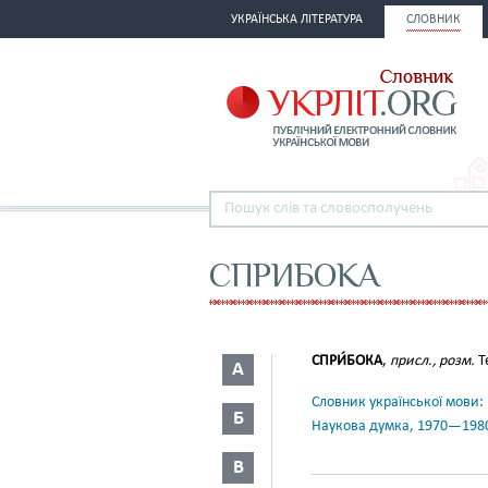
УКРАЇНСЬКА ЛІТЕРАТУРА
СЛОВНИК
СПРИБОКА
СПРИ́БОКА
,
присл., розм.
Т
А
Словник української мови: в 
Б
Наукова думка, 1970—198
В