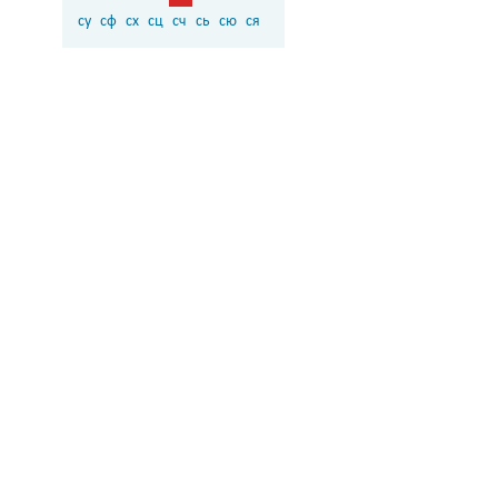
су
сф
сх
сц
сч
сь
сю
ся