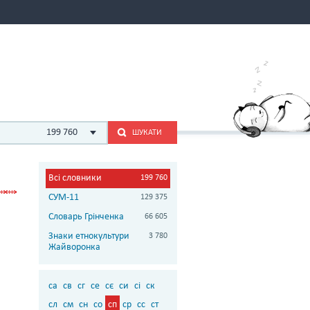
199 760
ШУКАТИ
Всі словники
199 760
СУМ-11
129 375
Словарь Грінченка
66 605
Знаки етнокультури
3 780
Жайворонка
са
св
сг
се
сє
си
сі
ск
сл
см
сн
со
сп
ср
сс
ст