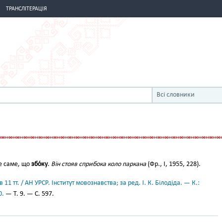
ТРАНСЛІТЕРАЦІЯ
Всі словники
е саме, що
збо́ку
.
Він стояв сприбока коло паркана
(Фр., І, 1955, 228).
11 тт. / АН УРСР. Інститут мовознавства; за ред. І. К. Білодіда. — К.:
0.
— Т. 9. — С. 597.