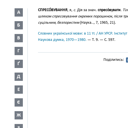
СПРЕСО́ВУВАННЯ
, я,
с.
Дія за знач.
спресо́вувати
.
Тіл
А
шляхом спресовування окремих порошинок, після три
суцільним, безпористим
(Наука.., 7, 1965, 21).
Б
Словник української мови: в 11 тт. / АН УРСР. Інститут
В
Наукова думка, 1970—1980.
— Т. 9. — С. 597.
Г
Поділитись:
Ґ
Д
Е
Є
Ж