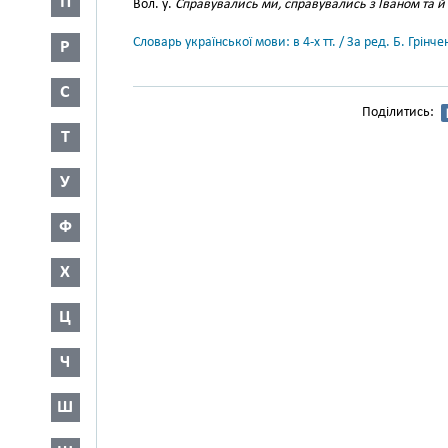
П
Вол. у.
Справувались ми, справувались з Іваном та й
Словарь української мови: в 4-х тт. / За ред. Б. Грін
Р
С
Поділитись:
Т
У
Ф
Х
Ц
Ч
Ш