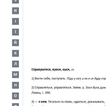
З
И
І
Ї
Й
К
Л
Справуватися, вуюся, єшся,
гл.
М
1) Вести себя, поступать.
Піду у світ, а як я ся буду с
Н
2) Справляться, управляться. Зміев. у.
Зося була дуже
Левиц. І. 390.
О
3) —
з ким
. Тягаться съ кѣмъ, судиться, доказывать,