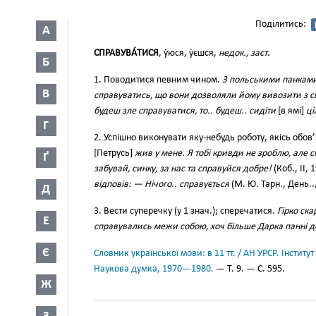
Поділитись:
А
СПРАВУВА́ТИСЯ
, у́юся, у́єшся,
недок., заст
.
Б
1. Поводитися певним чином.
З польськими панками
В
справуватись, що вони дозволяли йому вивозити з сво
будеш зле справуватися, то.. будеш.. сидіти
[в ямі]
ці
Г
2. Успішно виконувати яку-небудь роботу, якісь обов’я
[Петрусь]
жив у мене. Я тобі кривди не зроблю, але 
Ґ
забувай, синку, за нас та справуйся добре!
(Коб., II, 
відповів: — Нічого.. справується
(М. Ю. Тарн., День..,
Д
3. Вести суперечку (у 1 знач.); сперечатися.
Гірко ск
Е
справувались межи собою, хоч більше Дарка панні 
Є
Словник української мови: в 11 тт. / АН УРСР. Інститут
Наукова думка, 1970—1980.
— Т. 9. — С. 595.
Ж