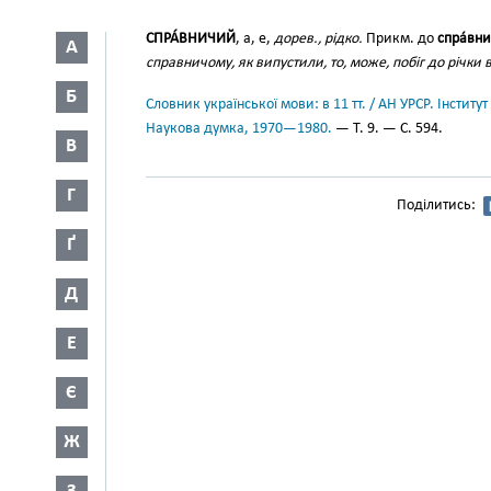
СПРА́ВНИЧИЙ
, а, е,
дорев., рідко.
Прикм. до
спра́вн
А
справничому, як випустили, то, може, побіг до річки
Б
Словник української мови: в 11 тт. / АН УРСР. Інститут
Наукова думка, 1970—1980.
— Т. 9. — С. 594.
В
Г
Поділитись:
Ґ
Д
Е
Є
Ж