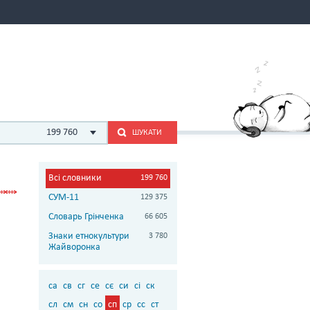
199 760
ШУКАТИ
Всі словники
199 760
СУМ-11
129 375
Словарь Грінченка
66 605
Знаки етнокультури
3 780
Жайворонка
са
св
сг
се
сє
си
сі
ск
сл
см
сн
со
сп
ср
сс
ст