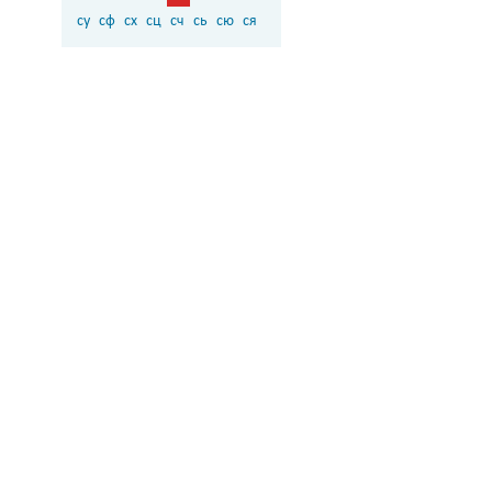
су
сф
сх
сц
сч
сь
сю
ся