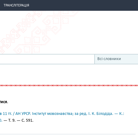
ТРАНСЛІТЕРАЦІЯ
Всі словники
тися
.
11 тт. / АН УРСР. Інститут мовознавства; за ред. І. К. Білодіда. — К.:
0.
— Т. 9. — С. 591.