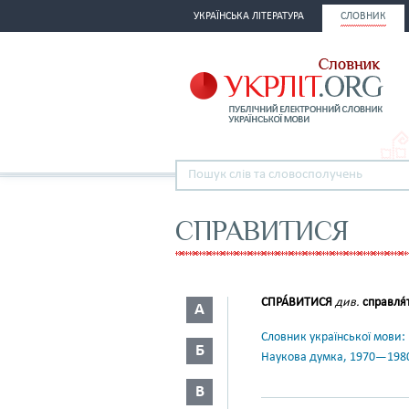
УКРАЇНСЬКА ЛІТЕРАТУРА
СЛОВНИК
СПРАВИТИСЯ
СПРА́ВИТИСЯ
див.
справля́
А
Словник української мови: в 
Б
Наукова думка, 1970—198
В