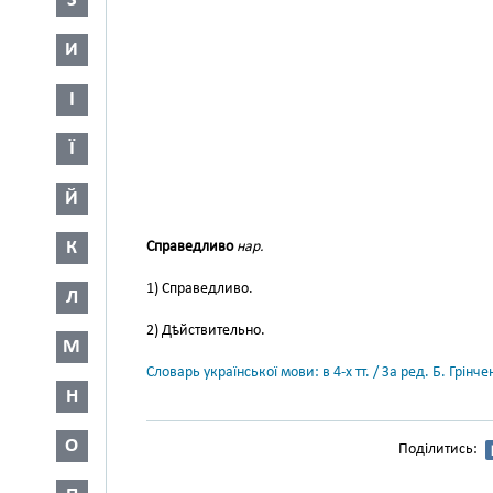
З
И
І
Ї
Й
К
Справедливо
нар.
1) Справедливо.
Л
2) Дѣйствительно.
М
Словарь української мови: в 4-х тт. / За ред. Б. Грін
Н
О
Поділитись: