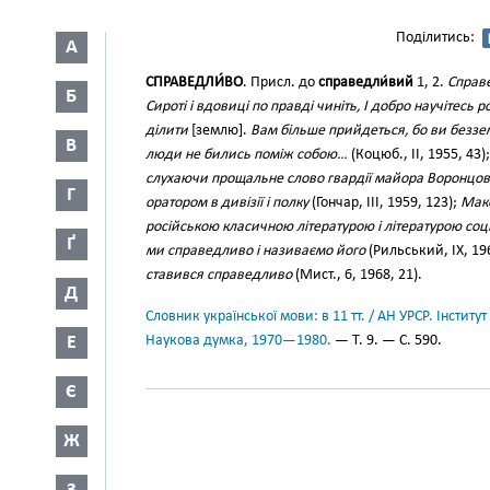
Поділитись:
А
СПРАВЕДЛИ́ВО
. Присл. до
справедли́вий
1, 2.
Справе
Б
Сироті і вдовиці по правді чиніть, І добро научітесь 
ділити
[землю].
Вам більше прийдеться, бо ви беззе
В
люди не бились поміж собою…
(Коцюб., II, 1955, 43)
слухаючи прощальне слово гвардії майора Воронцо
Г
оратором в дивізії і полку
(Гончар, III, 1959, 123);
Макс
російською класичною літературою і літературою соц
Ґ
ми справедливо і називаємо його
(Рильський, IX, 19
ставився справедливо
(Мист., 6, 1968, 21).
Д
Словник української мови: в 11 тт. / АН УРСР. Інститут
Е
Наукова думка, 1970—1980.
— Т. 9. — С. 590.
Є
Ж