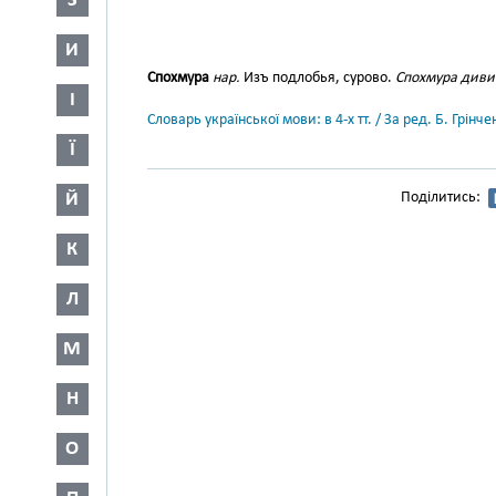
З
И
Спохмура
нар.
Изъ подлобья, сурово.
Спохмура диви
І
Словарь української мови: в 4-х тт. / За ред. Б. Грін
Ї
Й
Поділитись:
К
Л
М
Н
О