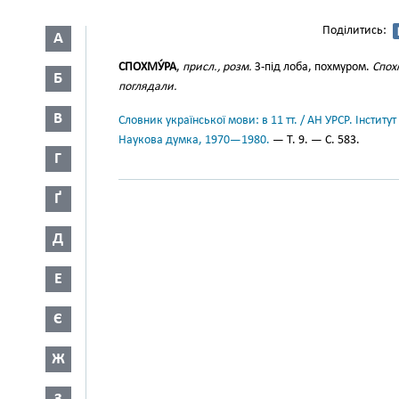
Поділитись:
А
СПОХМУ́РА
,
присл., розм.
З-під лоба, похмуром.
Спох
Б
поглядали.
В
Словник української мови: в 11 тт. / АН УРСР. Інститут
Наукова думка, 1970—1980.
— Т. 9. — С. 583.
Г
Ґ
Д
Е
Є
Ж