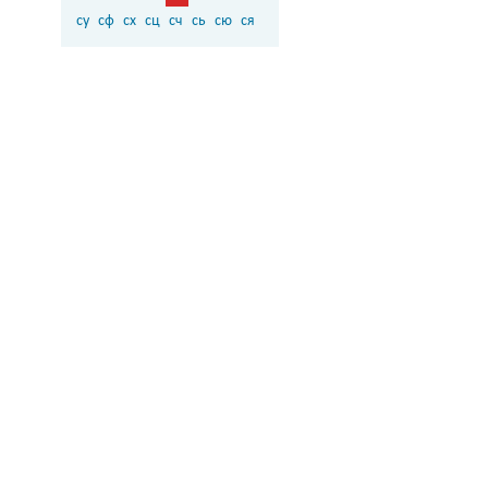
су
сф
сх
сц
сч
сь
сю
ся