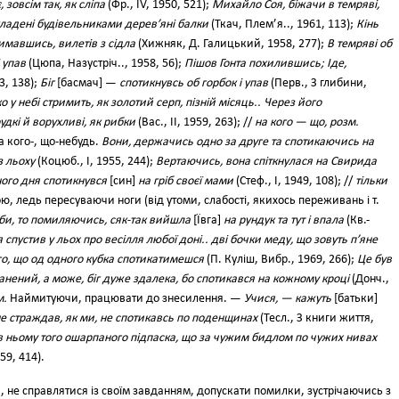
зовсім так, як сліпа
(Фр., IV, 1950, 521);
Михайло Соя, біжачи в темряві,
кладені будівельниками дерев’яні балки
(Ткач, Плем’я.., 1961, 113);
Кінь
римавшись, вилетів з сідла
(Хижняк, Д. Галицький, 1958, 277);
В темряві об
і упав
(Цюпа, Назустріч.., 1958, 56);
Пішов Гонта похилившись; Іде,
3, 138);
Біг
[басмач] —
спотикнувсь об горбок і упав
(Перв., З глибини,
о у небі стримить, як золотий серп, пізній місяць.. Через його
дкі й ворухливі, як рибки
(Вас., II, 1959, 263); //
на кого — що, розм.
а кого-, що-небудь.
Вони, держачись одно за друге та спотикаючись на
з льоху
(Коцюб., І, 1955, 244);
Вертаючись, вона спіткнулася на Свирида
ого дня спотикнувся
[син]
на гріб своєї мами
(Стеф., І, 1949, 108); //
тільки
, ледь пересуваючи ноги (від утоми, слабості, якихось переживань і т.
би, то помиляючись, сяк-так вийшла
[Ївга]
на рундук та тут і впала
(Кв.-
 спустив у льох про весілля любої доні.. дві бочки меду, що зовуть п’яне
го, що од одного кубка спотикатимешся
(П. Куліш, Вибр., 1969, 266);
Це був
анений, а може, біг дуже здалека, бо спотикався на кожному кроці
(Донч.,
м.
Наймитуючи, працювати до знесилення. —
Учися, — кажуть
[батьки]
не страждав, як ми, не спотикавсь по поденщинах
(Тесл., З книги життя,
в ньому того ошарпаного підпаска, що за чужим бидлом по чужих нивах
959, 414).
 не справлятися із своїм завданням, допускати помилки, зустрічаючись з