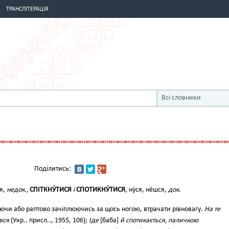
ТРАНСЛІТЕРАЦІЯ
Всі словники
Поділитись:
ся,
недок.,
СПІТКНУ́ТИСЯ
і
СПОТИКНУ́ТИСЯ
, ну́ся, не́шся,
док
.
аючи або раптово зачіплюючись за щось ногою, втрачати рівновагу.
На те
вся
(Укр.. присл.., 1955, 106);
Іде
[баба]
й спотикається, паличкою