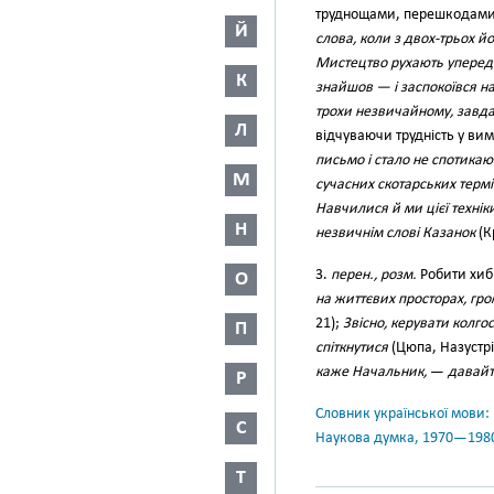
труднощами, перешкодам
Й
слова, коли з двох-трьох 
Мистецтво рухають уперед т
К
знайшов — і заспокоївся на
трохи незвичайному, завда
Л
відчуваючи трудність у вим
письмо і стало не спотика
М
сучасних скотарських термі
Навчилися й ми цієї технік
Н
незвичнім слові Казанок
(Кр
3.
перен., розм.
Робити хибн
О
на життєвих просторах, гр
21);
Звісно, керувати колго
П
спіткнутися
(Цюпа, Назустрі
каже Начальник,
—
давайт
Р
Словник української мови: в 
С
Наукова думка, 1970—198
Т