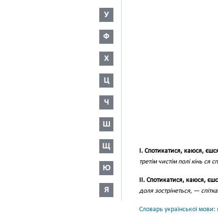
У
Ф
Х
Ц
Ч
Ш
Щ
I. Спотикатися, каюся, єшс
третім чистім полі кінь ся с
Ю
II. Спотикатися, каюся, єшс
Я
доля зострінеться, — спітка
Словарь української мови: в