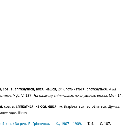
я,
сов. в.
спіткнутися, нуся, нешся,
гл.
Спотыкаться, споткнуться.
А на
потикає.
Чуб. V. 137.
На паличку спіткнулася, на злуктечко впала.
Мет. 14.
я,
сов. в.
спіткатися, каюся, єшся,
гл.
Встрѣчаться, встрѣтиться.
Думав,
лося горе.
Шевч.
 4-х тт. / За ред. Б. Грінченка. — К., 1907—1909.
— Т. 4. — С. 187.