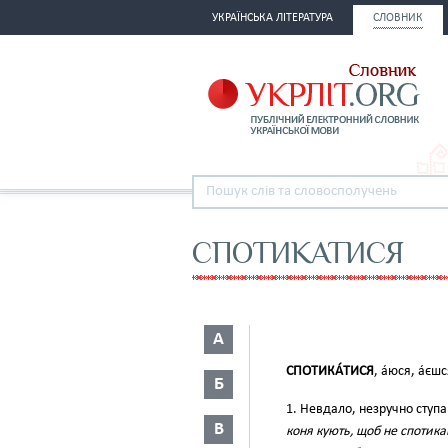
УКРАЇНСЬКА ЛІТЕРАТУРА
СЛОВНИК
СПОТИКАТИСЯ
А
СПОТИКА́ТИСЯ
, а́юся, а́єш
Б
1. Невдало, незручно ступ
В
коня кують, щоб не спотика