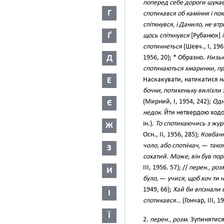
поперед себе дороги шукає, 
Г
спотикався об каміння і по
спіткнувся, і Данило, не вт
Ґ
щось спіткнувся
[Рубанюк]
спотикнеться
(Шевч., І, 196
Д
1956, 20); * Образно.
Низьк
спотикаються хмаринки, пру
Е
Наскакувати, натикатися н
бочки, потихеньку вилізли 
(Мирний, І, 1954, 242);
Одн
Є
недок.
Йти нетвердою ходою
ін.).
То спотикаючись з жур
Ж
Осн., II, 1956, 285);
Ковбаня
чоло, або споти́кач,
—
тако
З
сохатий. Може, він був пор
III, 1956. 57); //
перен., роз
И
було,
—
учися, щоб хоч ти 
1949, 66);
Хай би впізнали 
І
спотикався…
(Гончар, III, 1
Ї
2.
перен., розм.
Зупинятися,