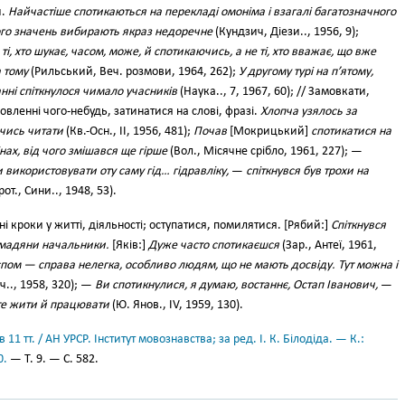
и.
Найчастіше спотикаються на перекладі омоніма і взагалі багатозначного
його значень вибирають якраз недоречне
(Кундзич, Діези.., 1956, 9);
і, хто шукає, часом, може, й спотикаючись, а не ті, хто вважає, що вже
 тому
(Рильський, Веч. розмови, 1964, 262);
У другому турі на п’ятому,
нні спіткнулося чимало учасників
(Наука.., 7, 1967, 60); // Замовкати,
овленні чого-небудь, затинатися на слові, фразі.
Хлопча узялось за
ючись читати
(Кв.-Осн., II, 1956, 481);
Почав
[Мокрицький]
спотикатися на
нах, від чого змішався ще гірше
(Вол., Місячне срібло, 1961, 227); —
и використовувати оту саму гід… гідравліку,
—
спіткнувся був трохи на
от., Сини.., 1948, 53).
і кроки у житті, діяльності; оступатися, помилятися. [Рябий:]
Спіткнувся
омадяни начальники.
[Яків:]
Дуже часто спотикаєшся
(Зар., Антеї, 1961,
спом — справа нелегка, особливо людям, що не мають досвіду. Тут можна і
ч.., 1958, 320); —
Ви спотикнулися, я думаю, востаннє, Остап Іванович,
—
е жити й працювати
(Ю. Янов., IV, 1959, 130).
11 тт. / АН УРСР. Інститут мовознавства; за ред. І. К. Білодіда. — К.:
0.
— Т. 9. — С. 582.