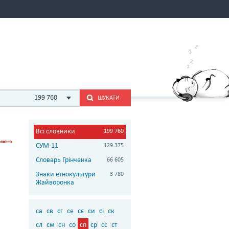
199 760
ШУКАТИ
Всі словники
199 760
СУМ-11
129 375
Словарь Грінченка
66 605
Знаки етнокультури
3 780
Жайворонка
са
св
сг
се
сє
си
сі
ск
сл
см
сн
со
сп
ср
сс
ст