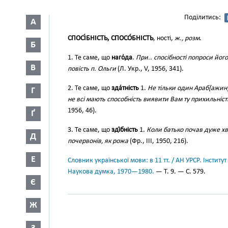
Поділитись:
А
СПОСІ́БНІСТЬ, СПОСО́БНІСТЬ
, ності,
ж., розм
.
Б
1. Те саме, що
наго́да
.
При.. спосібності попроси його
В
повість п. Ольги
(Л. Укр., V, 1956, 341).
2. Те саме, що
зда́тність
1.
Не тільки один Араб[ажин]
Г
не всі мають способність виявити Вам ту прихильніст
1956, 46).
Ґ
3. Те саме, що
зді́бність
1.
Коли батько почав дуже хв
Д
почервонів, як рожа
(Фр., III, 1950, 216).
Е
Словник української мови: в 11 тт. / АН УРСР. Інститут
Наукова думка, 1970—1980.
— Т. 9. — С. 579.
Є
Ж