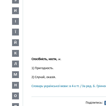
З
И
І
Ї
Й
К
Спосібність, ности,
ж.
Л
1) Пригодность.
М
2) Случай, оказія.
Н
Словарь української мови: в 4-х тт. / За ред. Б. Грін
О
Поділитись: