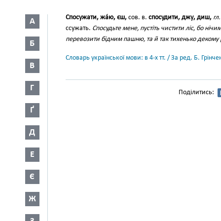
Спосужати, жа́ю, єш,
сов. в.
спосудити, джу, диш,
гл.
А
ссужать.
Спосудьте мене, пустіть чистити ліс, бо нічи
перевозити бідним пашню, та й так тихенько декому
Б
Словарь української мови: в 4-х тт. / За ред. Б. Грін
В
Г
Поділитись:
Ґ
Д
Е
Є
Ж