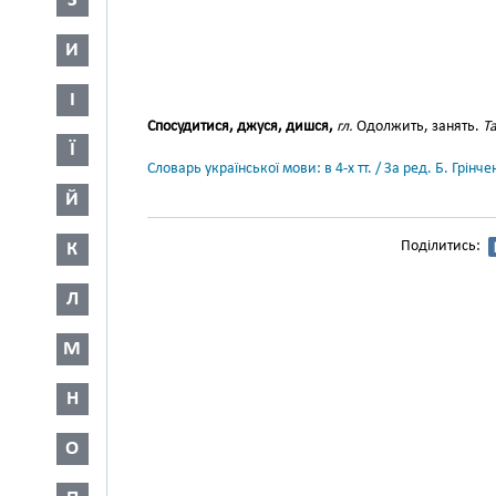
З
И
І
Спосудитися, джуся, дишся,
гл.
Одолжить, занять.
Та
Ї
Словарь української мови: в 4-х тт. / За ред. Б. Грін
Й
Поділитись:
К
Л
М
Н
О