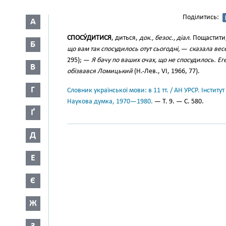
Поділитись:
А
СПОСУ́ДИТИСЯ
, диться,
док., безос., діал.
Пощастити
Б
що вам так спосудилось отут сьогодні,
—
сказала вес
295); —
Я бачу по ваших очах, що не спосудилось. Еге
В
обізвався Ломицький
(Н.-Лев., VI, 1966, 77).
Г
Словник української мови: в 11 тт. / АН УРСР. Інститут
Наукова думка, 1970—1980.
— Т. 9. — С. 580.
Ґ
Д
Е
Є
Ж