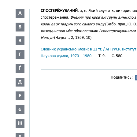
СПОСТЕРЕ́ЖУВАНИЙ
, а, е. Який служить, використо
А
спостереження.
Вчення про кров’яні групи виникло з
крові двох тварин того самого виду
(Вибр. праці О. О
Б
розходження між обчисленими і спостережуваними 
Нептун
(Наука.., 2, 1959, 10).
В
Словник української мови: в 11 тт. / АН УРСР. Інститут
Г
Наукова думка, 1970—1980.
— Т. 9. — С. 580.
Ґ
Поділитись:
Д
Е
Є
Ж