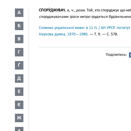
СПОРУ́ДЖУВАЧ
, а,
ч., розм.
Той, хто споруджує що-не
А
споруджувачами траси метро трудяться будівельники
Б
Словник української мови: в 11 тт. / АН УРСР. Інститут
Наукова думка, 1970—1980.
— Т. 9. — С. 578.
В
Г
Поділитись:
Ґ
Д
Е
Є
Ж