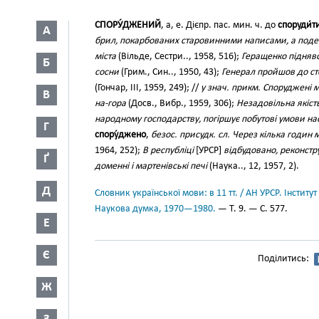
СПОРУ́ДЖЕНИЙ
, а, е. Дієпр. пас. мин. ч. до
споруди́т
А
брил, покарбованих старовинними написами, а поде
міста
(Вільде, Сестри.., 1958, 516);
Геращенко піднявс
Б
сосни
(Грим., Син.., 1950, 43);
Генерал пройшов до ст
(Гончар, III, 1959, 249); //
у знач. прикм. Споруджені 
В
на-гора
(Досв., Вибр., 1959, 306);
Незадовільна якіст
народному господарству, погіршує побутові умови н
Г
спору́джено
,
безос. присудк. сл. Через кілька годин 
1964, 252);
В республіці
[УРСР]
відбудовано, реконстр
Ґ
доменні і мартенівські печі
(Наука.., 12, 1957, 2).
Д
Словник української мови: в 11 тт. / АН УРСР. Інститут
Наукова думка, 1970—1980.
— Т. 9. — С. 577.
Е
Є
Поділитись:
Ж