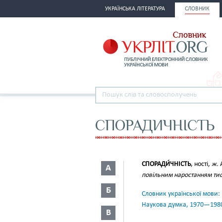
УКРАЇНСЬКА ЛІТЕРАТУРА
СЛОВНИК
СПОРАДИЧНІСТЬ
СПОРАДИ́ЧНІСТЬ
, ності,
ж.
А
А
повільним наростанням тиск
Б
Словник української мови: в 
Наукова думка, 1970—198
В