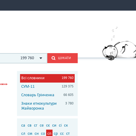
199 760
ШУКАТИ
Всі словники
199 760
СУМ-11
129 375
Словарь Грінченка
66 605
Знаки етнокультури
3 780
Жайворонка
са
св
сг
се
сє
си
сі
ск
сл
см
сн
со
сп
ср
сс
ст