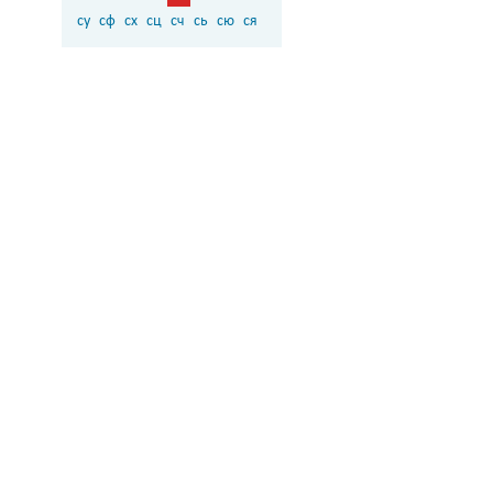
су
сф
сх
сц
сч
сь
сю
ся