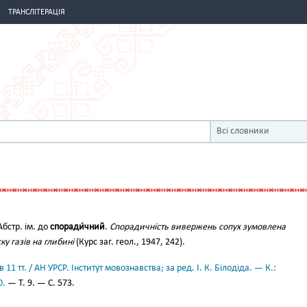
ТРАНСЛІТЕРАЦІЯ
Всі словники
бстр. ім. до
споради́чний
.
Спорадичність вивержень сопух зумовлена
у газів на глибині
(Курс заг. геол., 1947, 242).
11 тт. / АН УРСР. Інститут мовознавства; за ред. І. К. Білодіда. — К.:
0.
— Т. 9. — С. 573.