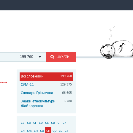
199 760
ШУКАТИ
Всі словники
199 760
СУМ-11
129 375
Словарь Грінченка
66 605
Знаки етнокультури
3 780
Жайворонка
са
св
сг
се
сє
си
сі
ск
сл
см
сн
со
сп
ср
сс
ст