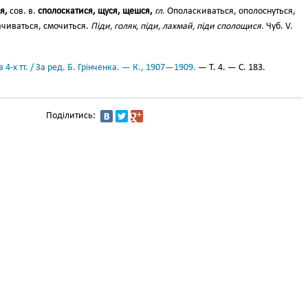
я,
сов. в.
сполоскатися, щуся, щешся,
гл.
Ополаскиваться, ополоснуться,
ачиваться, смочиться.
Піди, голяк, піди, лахмай, піди сполощися.
Чуб. V.
 4-х тт. / За ред. Б. Грінченка. — К., 1907—1909.
— Т. 4. — С. 183.
Поділитись: