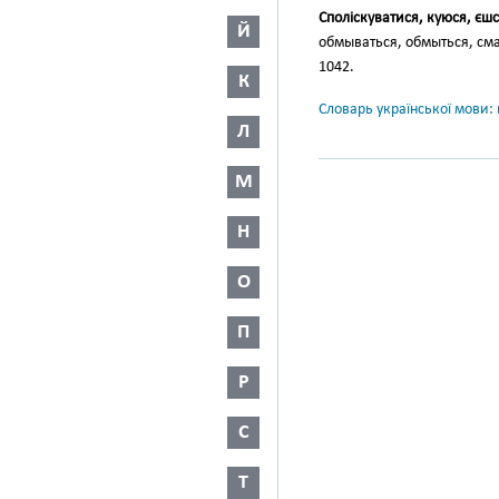
Споліскуватися, куюся, єшс
Й
обмываться, обмыться, см
1042.
К
Словарь української мови: в
Л
М
Н
О
П
Р
С
Т