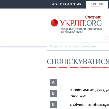
УКРАЇНСЬКА ЛІТЕРАТУРА
СЛОВНИК
СПОЛІСКУВАТИС
А
СПОЛІ́СКУВАТИСЯ
, уюся, у
Б
не́шся,
док.
В
1. Обмиватися, обполіскува