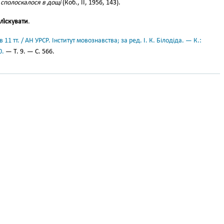
сполоскалося в дощі
(Коб., II, 1956, 143).
лі́скувати
.
11 тт. / АН УРСР. Інститут мовознавства; за ред. І. К. Білодіда. — К.:
0.
— Т. 9. — С. 566.