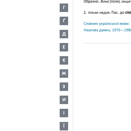
Образно.
Воно
[поле]
лише 
Г
2.
тільки недок.
Пас. до
спо
Ґ
Словник української мови: в 
Наукова думка, 1970—198
Д
Е
Є
Ж
З
И
І
Ї