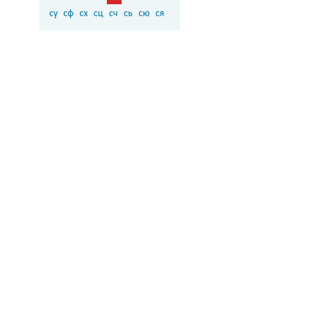
су
сф
сх
сц
сч
сь
сю
ся