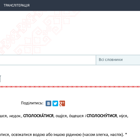
ТРАНСЛІТЕРАЦІЯ
Всі словники
Я
Поділитись:
єшся,
недок.,
СПОЛОСКА́ТИСЯ
, ощу́ся, о́щешся
і
СПОЛОСНУ́ТИСЯ
, ну́ся,
тися, освіжатися водою або іншою рідиною (часом злегка, наспіх). *