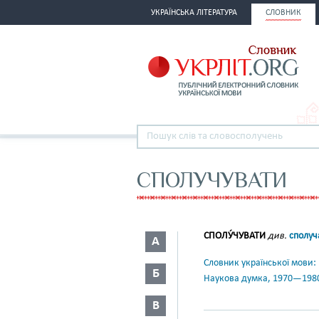
УКРАЇНСЬКА ЛІТЕРАТУРА
СЛОВНИК
СПОЛУЧУВАТИ
СПОЛУ́ЧУВАТИ
див.
сполуча
А
Словник української мови: в 
Б
Наукова думка, 1970—198
В