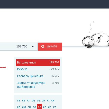
199 760
ШУКАТИ
Всі словники
199 760
СУМ-11
129 375
Словарь Грінченка
66 605
Знаки етнокультури
3 780
Жайворонка
са
св
сг
се
сє
си
сі
ск
сл
см
сн
со
сп
ср
сс
ст