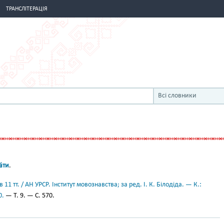
ТРАНСЛІТЕРАЦІЯ
Всі словники
́ти
.
11 тт. / АН УРСР. Інститут мовознавства; за ред. І. К. Білодіда. — К.:
0.
— Т. 9. — С. 570.