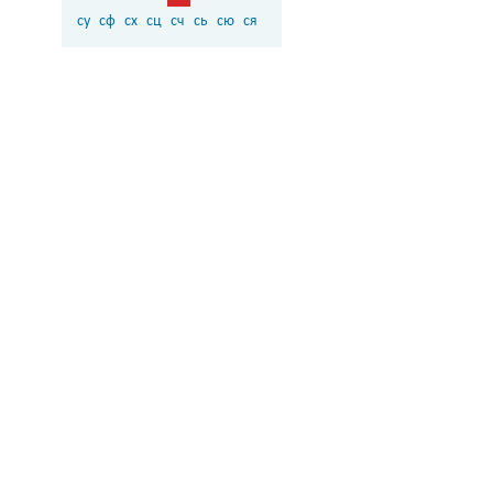
су
сф
сх
сц
сч
сь
сю
ся