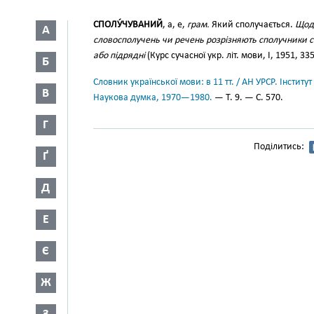
СПОЛУ́ЧУВАНИЙ
, а, е,
грам.
Який сполучається.
Щодо
А
словосполучень чи речень розрізняють сполучники сур
або підрядні
(Курс сучасної укр. літ. мови, І, 1951, 335
Б
Словник української мови: в 11 тт. / АН УРСР. Інститут
В
Наукова думка, 1970—1980.
— Т. 9. — С. 570.
Г
Поділитись:
Ґ
Д
Е
Є
Ж